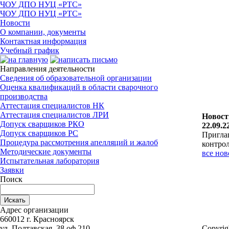
ЧОУ ДПО НУЦ «РТС»
ЧОУ ДПО НУЦ «РТС»
Новости
О компании, документы
Контактная информация
Учебный график
Направления деятельности
Сведения об образовательной организации
Оценка квалификаций в области сварочного
производства
Аттестация специалистов НК
Аттестация специалиcтов ЛРИ
Новост
Допуск сварщиков РКО
22.09.2
Допуск сварщиков РС
Приглаш
Процедура рассмотрения апелляций и жалоб
контрол
Методические документы
все нов
Испытательная лаборатория
Заявки
Поиск
Адрес организации
660012 г. Красноярск
ул. Полтавская, 38 оф.210
Copyrig