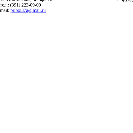
тел.: (391) 223-09-00
mail:
priboi37a@mail.ru