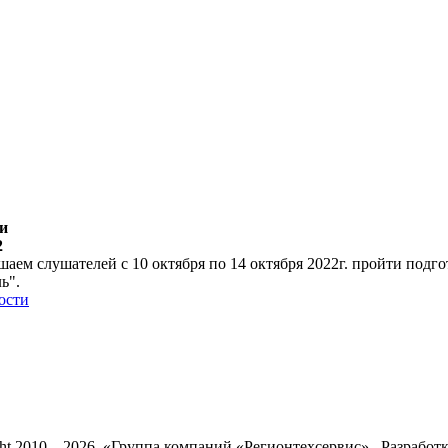
и
2
аем слушателей с 10 октября по 14 октября 2022г. пройти под
ь".
ости
ht 2010 – 2026. «Группа компаний «Регионтехсервис» Разработк