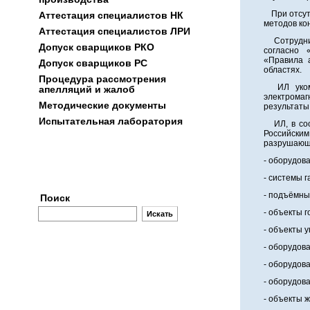
При отсутс
Аттестация специалистов НК
методов ко
Аттестация специалиcтов ЛРИ
Сотрудник
Допуск сварщиков РКО
согласно 
«Правила 
Допуск сварщиков РС
областях.
Процедура рассмотрения
ИЛ укомпл
апелляций и жалоб
электромаг
Методические документы
результаты
Испытательная лаборатория
ИЛ, в соо
Российским
разрушающи
- оборудов
Заявки
- системы 
- подъёмны
Поиск
- объекты 
- объекты 
- оборудов
- оборудов
- оборудов
- объекты 