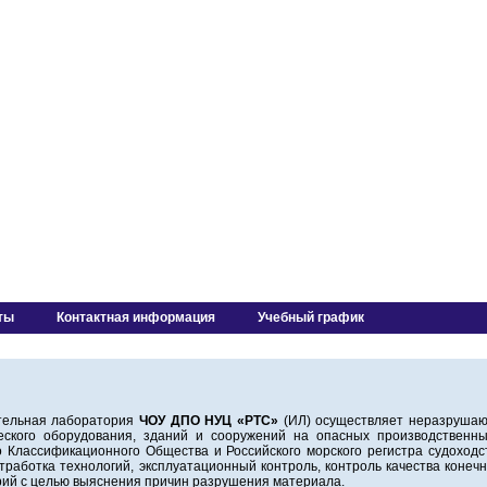
ты
Контактная информация
Учебный график
льная лаборатория
ЧОУ ДПО НУЦ «РТС»
(ИЛ) осуществляет неразрушаю
ческого оборудования, зданий и сооружений на опасных производственн
о Классификационного Общества и Российского морского регистра судоходс
отработка технологий, эксплуатационный контроль, контроль качества конеч
рий с целью выяснения причин разрушения материала.