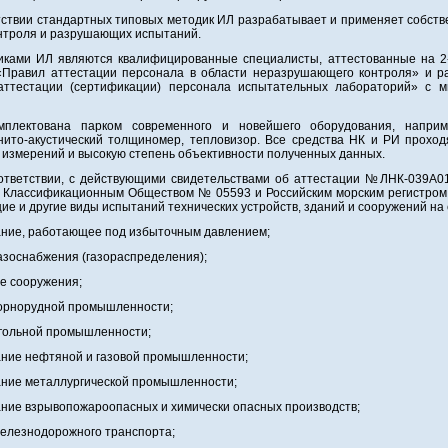
твии стандартных типовых методик ИЛ разрабатывает и применяет собст
нтроля и разрушающих испытаний.
ами ИЛ являются квалифицированные специалисты, аттестованные на 2-
«Правил аттестации персонала в области неразрушающего контроля» и р
аттестации (сертификации) персонала испытательных лабораторий» с 
ектована парком современного и новейшего оборудования, например
нито-акустический толщиномер, тепловизор. Все средства НК и РИ прохо
 измерений и высокую степень объективности полученных данных.
тветствии, с действующими свидетельствами об аттестации №ЛНК-039A01
 Классификационным Обществом № 05593 и Российским морским регистром
е и другие виды испытаний технических устройств, зданий и сооружений на
ание, работающее под избыточным давлением;
газоснабжения (газораспределения);
е сооружения;
горнорудной промышленности;
угольной промышленности;
ание нефтяной и газовой промышленности;
ание металлургической промышленности;
ание взрывопожароопасных и химически опасных производств;
железнодорожного транспорта;