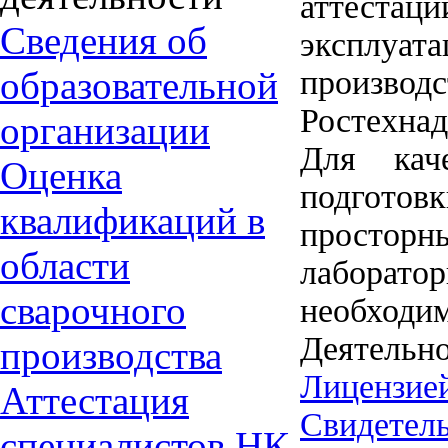
аттеста
Сведения об
эксплуат
образовательной
производ
Ростехнад
организации
Для каче
Оценка
подготов
квалификаций в
простор
области
лабора
сварочного
необходи
Деятельн
производства
Лицензией
Аттестация
Свидетел
специалистов НК