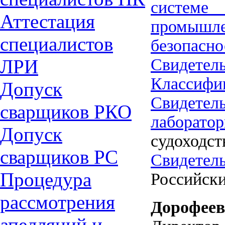
системе 
Аттестация
промышле
специалиcтов
безопасно
Свидетел
ЛРИ
Классифи
Допуск
Свидетел
сварщиков РКО
лаборато
Допуск
судоходст
сварщиков РС
Свидетел
Процедура
Российски
рассмотрения
Дорофеев
апелляций и