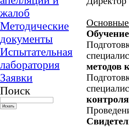
Директор
жалоб
Основные 
Методические
Обучение
документы
Подго
Испытательная
спец
лаборатория
методов
к
Заявки
Подго
специа
Поиск
контроля
Проведен
Свидетел