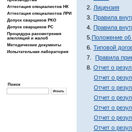
Аттестация специалистов НК
2.
Лицензия
Аттестация специалиcтов ЛРИ
3.
Правила внут
Допуск сварщиков РКО
4.
Правила внут
Допуск сварщиков РС
Процедура рассмотрения
5.
Положение об 
апелляций и жалоб
Методические документы
6.
Типовой дого
Испытательная лаборатория
7.
Правила при
8.
Отчет о резу
Заявки
Отчет о резу
Поиск
Отчет о резу
Отчет о резу
Отчет о резу
Отчет о резу
Отчет о резу