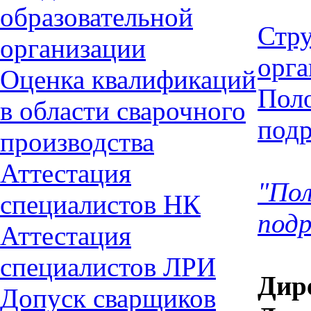
образовательной
Стр
организации
орга
Оценка квалификаций
По
в области сварочного
подр
производства
Аттестация
"По
специалистов НК
подр
Аттестация
специалиcтов ЛРИ
Дир
Допуск сварщиков