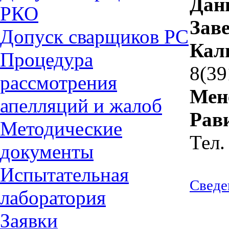
Дан
РКО
Зав
Допуск сварщиков РС
Кал
Процедура
8(39
рассмотрения
Мен
апелляций и жалоб
Рав
Методические
Тел.
документы
Испытательная
Сведе
лаборатория
Заявки