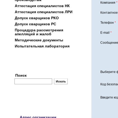
Компания
*
Аттестация специалистов НК
Аттестация специалиcтов ЛРИ
Контактное
Допуск сварщиков РКО
Телефон
*
Допуск сварщиков РС
Процедура рассмотрения
E-mail
*
апелляций и жалоб
Методические документы
Сообщени
Испытательная лаборатория
Заявки
Выберите 
Поиск
Код безопа
Введите ко
Адрес организации