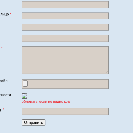
 лицо
*
е
*
файл:
сности
обновить, если не видно код
д:
*