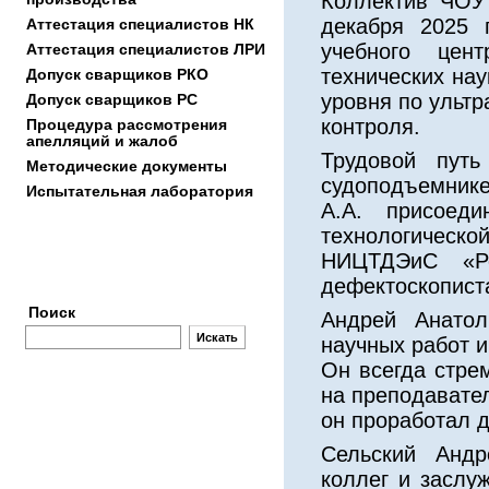
Коллектив ЧОУ
декабря 2025 
Аттестация специалистов НК
учебного цен
Аттестация специалиcтов ЛРИ
технических нау
Допуск сварщиков РКО
уровня по ульт
Допуск сварщиков РС
контроля.
Процедура рассмотрения
апелляций и жалоб
Трудовой путь
Методические документы
судоподъемнике
Испытательная лаборатория
А.А. присоеди
технологическ
Заявки
НИЦТДЭиС «Ре
дефектоскописта
Поиск
Андрей Анатол
научных работ 
Он всегда стре
на преподавател
он проработал д
Сельский Андр
коллег и заслу